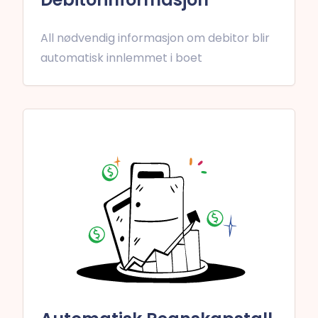
All nødvendig informasjon om debitor blir
automatisk innlemmet i boet