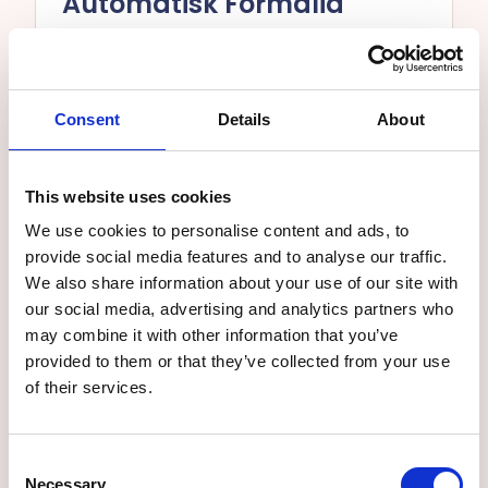
Automatisk Formalia
Formaliteter som organisasjonsnummer
og MVA-status legges automatisk til i
Consent
Details
About
prosessen
This website uses cookies
We use cookies to personalise content and ads, to
provide social media features and to analyse our traffic.
We also share information about your use of our site with
our social media, advertising and analytics partners who
may combine it with other information that you’ve
provided to them or that they’ve collected from your use
of their services.
Consent
Necessary