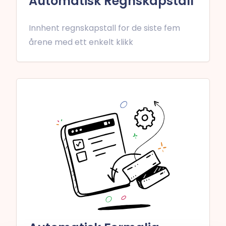
Automatisk Regnskapstall
Innhent regnskapstall for de siste fem
årene med ett enkelt klikk