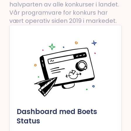
halvparten av alle konkurser i landet.
Vår programvare for konkurs har
vært operativ siden 2019 i markedet.
Dashboard med Boets
Status