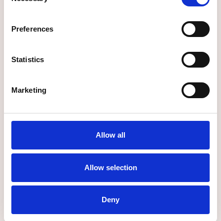
Selection
Direkte Brønnøysunddata
Preferences
Rollene til debitor blir hentet direkte fra
Brønnøysundregisteret
Statistics
Marketing
Allow all
Allow selection
Deny