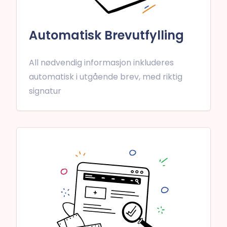
Automatisk Brevutfylling
All nødvendig informasjon inkluderes
automatisk i utgående brev, med riktig
signatur