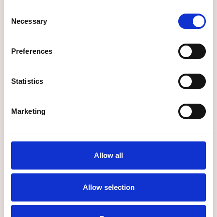
Consent
Necessary
Pernille Falk Flesvik
Selection
Consultant
Preferences
Weris Ismail
Statistics
Consultant
Marketing
Catherine Vea
Junior Management Associate
Allow all
Allow selection
Stian Hole Kristiansen
Sales