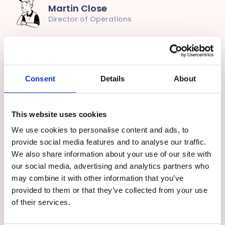
Martin Close
Director of Operations
Christer Tønnessen
Consent
Details
About
Product Manager
This website uses cookies
Anna Tviberg
We use cookies to personalise content and ads, to
Consultant
provide social media features and to analyse our traffic.
We also share information about your use of our site with
our social media, advertising and analytics partners who
may combine it with other information that you’ve
Heidi Nygaard
provided to them or that they’ve collected from your use
Consultant
of their services.